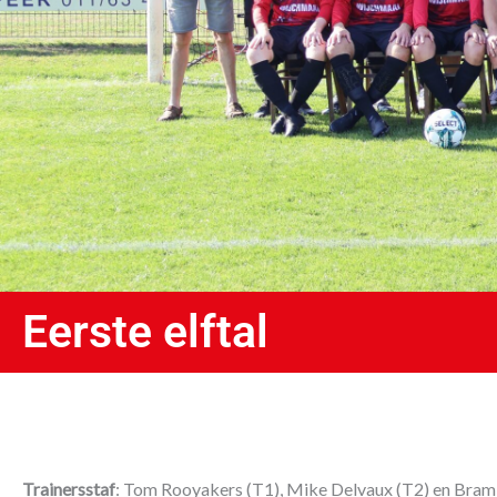
Eerste elftal
Trainersstaf
: Tom Rooyakers (T1), Mike Delvaux (T2) en Bram