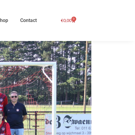
0
hop
Contact
Winkelwagen
€
0,00