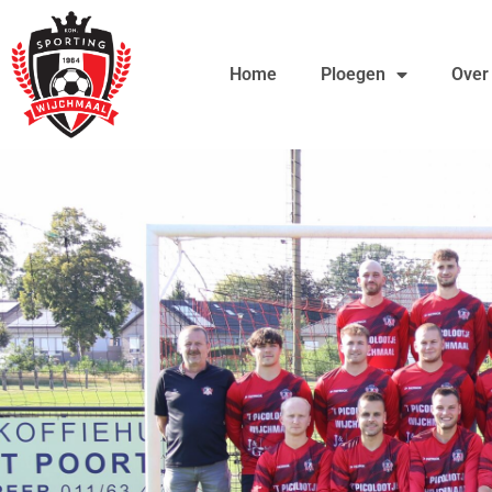
Ga
de
naar
inhoud
Home
Ploegen
Over
de
inhoud