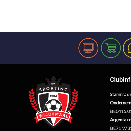
Clubin
Stamnr.: 
Ondernem
BE0415.0
Argenta re
BE71 973