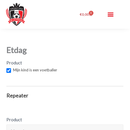
Ga
de
naar
inhoud
0
Winkelwagen
€
0,00
de
inhoud
Etdag
Eetdag
Product
Mijn kind is een voetballer
Repeater
Product