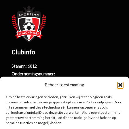
Clubinfo
Stamnr.: 6812
Ondernemingsnummer:
BE0415.014.696
Beheer toestemming
Argenta rekeningnr.:
BE71 9731 6439 9169
Om de beste ervaringen te bieden, gebruiken wij technologieën zoals
cookies om informatie over je apparaat op te slaan en/of te raadplegen. Door
in te stemmen met deze technologieën kunnen wij gegevens zoals
surfgedrag of unieke ID's op deze site verwerken. Als je geen toestemming
Contactinformatie
geeft of uw toestemming intrekt, kan dit een nadelige invloed hebben op
bepaalde functies en mogelijkheden.
Sportlaan 10