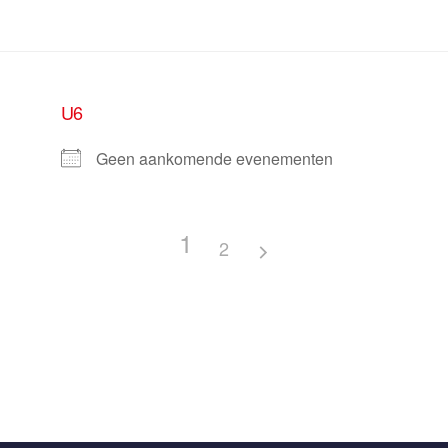
U6
Geen aankomende evenementen
1
2