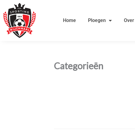
Ga
de
naar
inhoud
Home
Ploegen
Over
de
inhoud
Categorieën