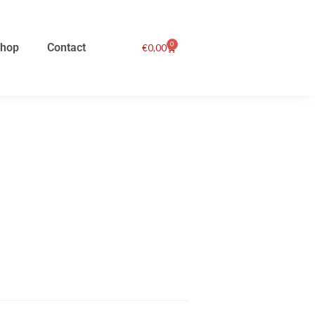
0
hop
Contact
Winkelwagen
€
0,00