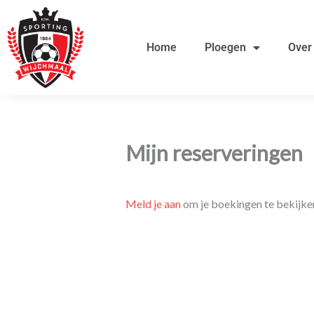
Ga
de
naar
inhoud
Home
Ploegen
Over
de
inhoud
Mijn reserveringen
Meld je aan
om je boekingen te bekijke