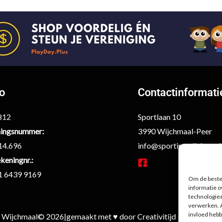
fo
Contactinformati
6812
Sportlaan 10
ingsnummer:
3990 Wijchmaal-Peer
14.696
info@sportingwijchmaal
keningnr.:
F
1 6439 9169
Om de beste 
a
informatie o
c
technologieë
e
verwerken. A
b
invloed hebb
g Wijchmaal
© 2026
|
gemaakt met ♥ door Creativitijd