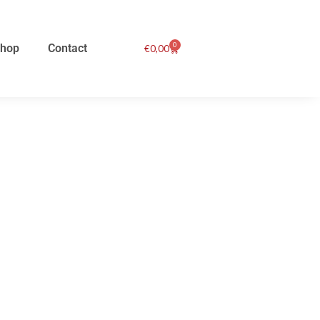
0
hop
Contact
Winkelwagen
€
0,00