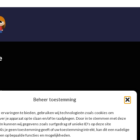
e
.be
Beheer toestemming
ervaringen te bieden, gebruiken wij technologieën zoals cookies om
ver je apparaat op te slaan en/of te raadplegen. Door in te stemmen met deze
n kunnen wij gegevens zoals surfgedrag of unieke ID's op deze site
ls je geen toestemming geeft of uw toestemming intrekt, kan dit een nadelige
en op bepaalde functies en mogelijkheden.
Privacybeleid
|
Cookies