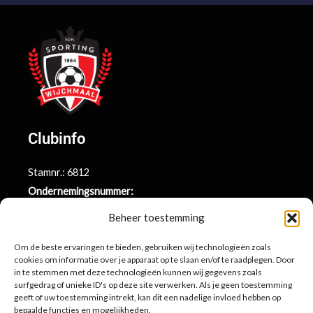
Clubinfo
Stamnr.: 6812
Ondernemingsnummer:
BE0415.014.696
Beheer toestemming
Argenta rekeningnr.:
BE71 9731 6439 9169
Om de beste ervaringen te bieden, gebruiken wij technologieën zoals
cookies om informatie over je apparaat op te slaan en/of te raadplegen. Door
in te stemmen met deze technologieën kunnen wij gegevens zoals
surfgedrag of unieke ID's op deze site verwerken. Als je geen toestemming
Contactinformatie
geeft of uw toestemming intrekt, kan dit een nadelige invloed hebben op
bepaalde functies en mogelijkheden.