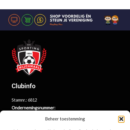
Clubinfo
Stamnr.: 6812
Ondernemingsnummer:
BE0415.014.696
Beheer toestemming
Argenta rekeningnr.: