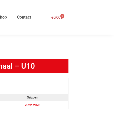
0
hop
Contact
Winkelwagen
€
0,00
maal – U10
Seizoen
2022-2023