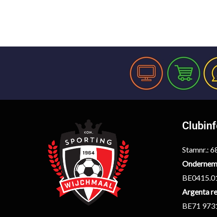
Clubin
Stamnr.: 
Ondernem
BE0415.0
Argenta re
BE71 973