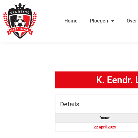
Ga
de
naar
inhoud
Home
Ploegen
Over
de
inhoud
K. Eendr.
Details
Datum
22 april 2023