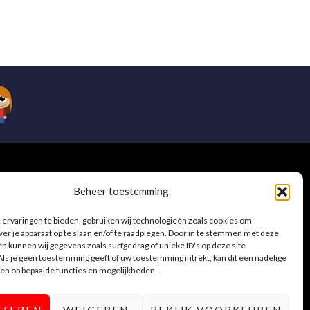
e
Beheer toestemming
ervaringen te bieden, gebruiken wij technologieën zoals cookies om
ver je apparaat op te slaan en/of te raadplegen. Door in te stemmen met deze
n kunnen wij gegevens zoals surfgedrag of unieke ID's op deze site
.be
ls je geen toestemming geeft of uw toestemming intrekt, kan dit een nadelige
en op bepaalde functies en mogelijkheden.
PTEREN
WEIGEREN
BEKIJK VOORKEUREN