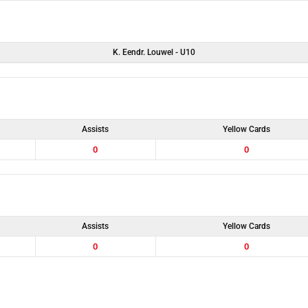
K. Eendr. Louwel - U10
Assists
Yellow Cards
0
0
Assists
Yellow Cards
0
0