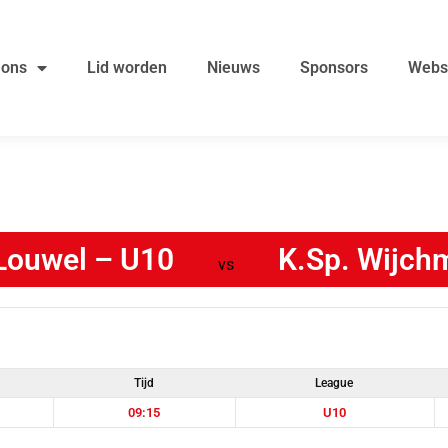
 ons
Lid worden
Nieuws
Sponsors
Webs
 Louwel – U10
K.Sp. Wijch
vs
Tijd
League
09:15
U10