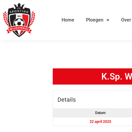
Ga
de
naar
inhoud
Home
Ploegen
Over
de
inhoud
K.Sp. W
Details
Datum
22 april 2023