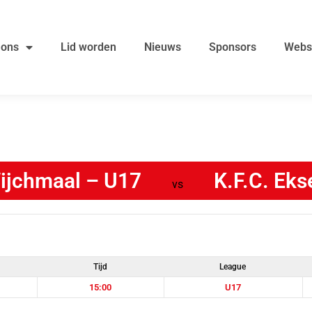
 ons
Lid worden
Nieuws
Sponsors
Webs
ijchmaal – U17
K.F.C. Eks
vs
Tijd
League
15:00
U17