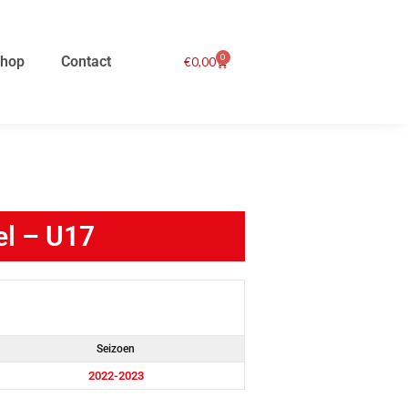
0
hop
Contact
Winkelwagen
€
0,00
el – U17
Seizoen
2022-2023