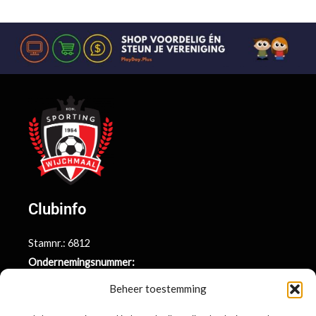
Clubinfo
Stamnr.: 6812
Ondernemingsnummer:
BE0415.014.696
Beheer toestemming
Argenta rekeningnr.: