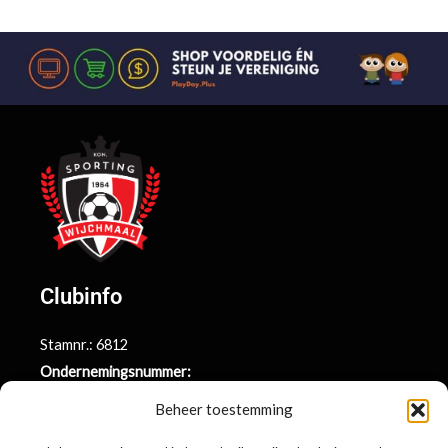
Clubinfo
Stamnr.: 6812
Ondernemingsnummer:
BE0415.014.696
Beheer toestemming
Argenta rekeningnr.: