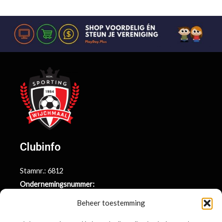
Clubinfo
Stamnr.: 6812
Ondernemingsnummer:
BE0415.014.696
Beheer toestemming
Argenta rekeningnr.: