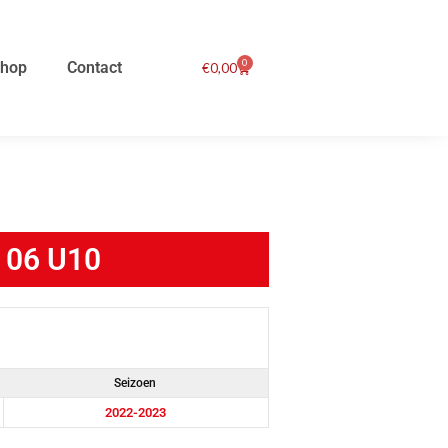
0
hop
Contact
Winkelwagen
€
0,00
 06 U10
Seizoen
2022-2023