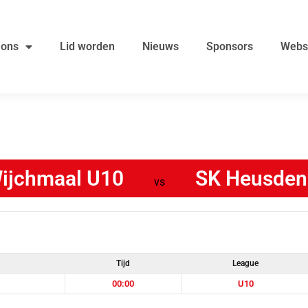
 ons
Lid worden
Nieuws
Sponsors
Webs
Wijchmaal U10
SK Heusden
vs
Tijd
League
00:00
U10