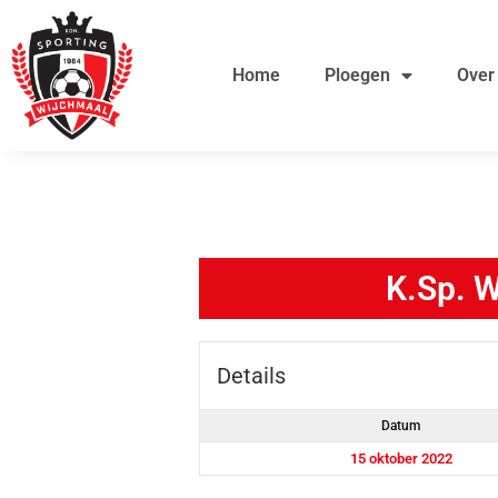
Ga
de
naar
inhoud
Home
Ploegen
Over
de
inhoud
K.Sp. 
Details
Datum
15 oktober 2022