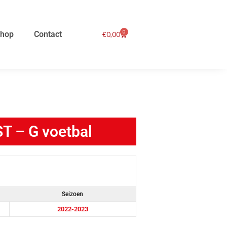
0
hop
Contact
Winkelwagen
€
0,00
T – G voetbal
Seizoen
2022-2023