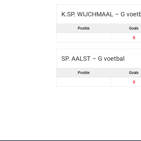
K.SP. WIJCHMAAL – G voetb
Positie
Goals
0
SP. AALST – G voetbal
Positie
Goals
0