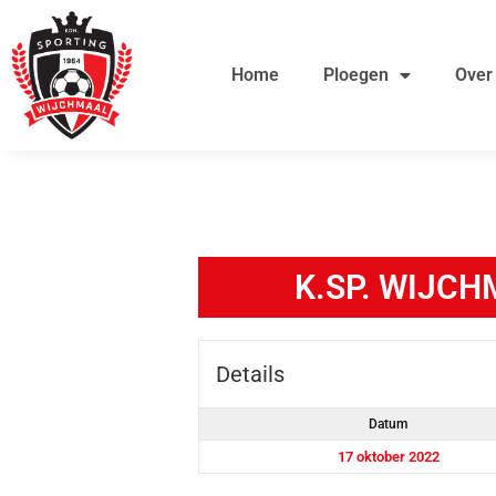
Ga
de
naar
inhoud
Home
Ploegen
Over
de
inhoud
K.SP. WIJCH
Details
Datum
17 oktober 2022