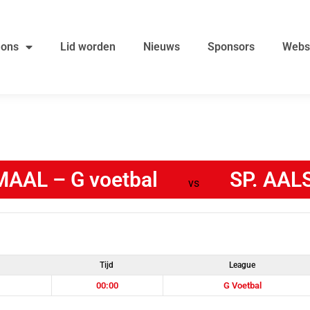
 ons
Lid worden
Nieuws
Sponsors
Webs
MAAL – G voetbal
SP. AALS
vs
Tijd
League
00:00
G Voetbal