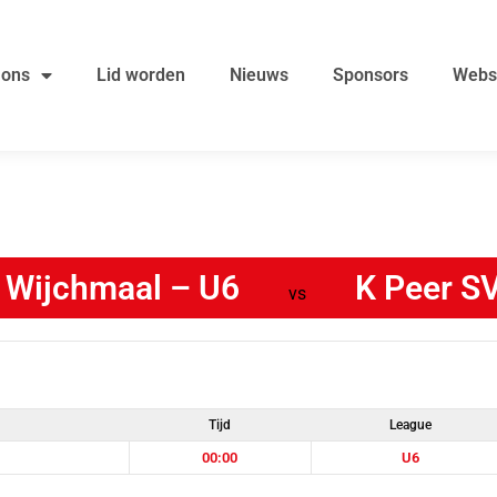
 ons
Lid worden
Nieuws
Sponsors
Webs
 Wijchmaal – U6
K Peer S
vs
Tijd
League
00:00
U6