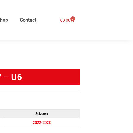
0
hop
Contact
Winkelwagen
€
0,00
V – U6
Seizoen
2022-2023