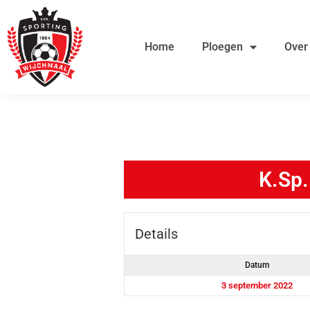
Ga
de
naar
inhoud
Home
Ploegen
Over
de
inhoud
K.Sp.
Details
Datum
3 september 2022