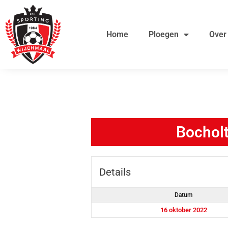
Ga
de
naar
inhoud
Home
Ploegen
Over
de
inhoud
Bocholt
Details
Datum
16 oktober 2022