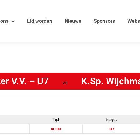
 ons
Lid worden
Nieuws
Sponsors
Webs
er V.V. – U7
K.Sp. Wijchm
vs
Tijd
League
00:00
U7