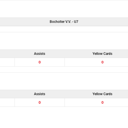
Bocholter V.V. - U7
Assists
Yellow Cards
0
0
Assists
Yellow Cards
0
0