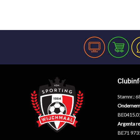
Clubin
Stamnr.: 
Ondernem
BE0415.0
Argenta re
BE71 973