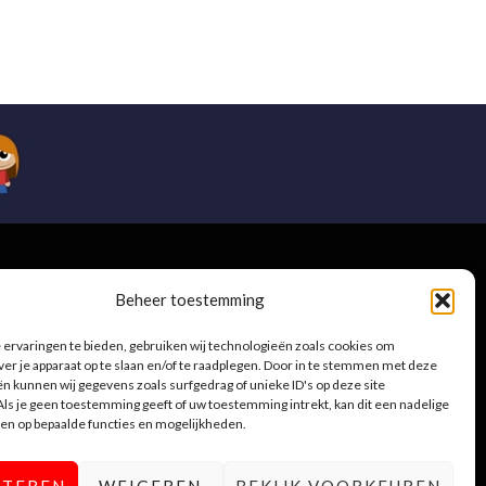
e
Beheer toestemming
ervaringen te bieden, gebruiken wij technologieën zoals cookies om
ver je apparaat op te slaan en/of te raadplegen. Door in te stemmen met deze
n kunnen wij gegevens zoals surfgedrag of unieke ID's op deze site
.be
ls je geen toestemming geeft of uw toestemming intrekt, kan dit een nadelige
en op bepaalde functies en mogelijkheden.
PTEREN
WEIGEREN
BEKIJK VOORKEUREN