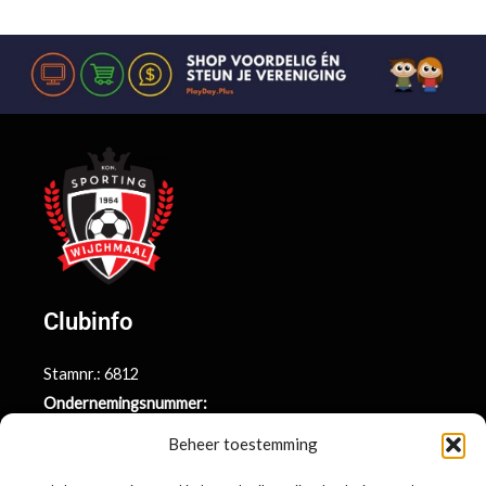
Clubinfo
Stamnr.: 6812
Ondernemingsnummer:
BE0415.014.696
Beheer toestemming
Argenta rekeningnr.: