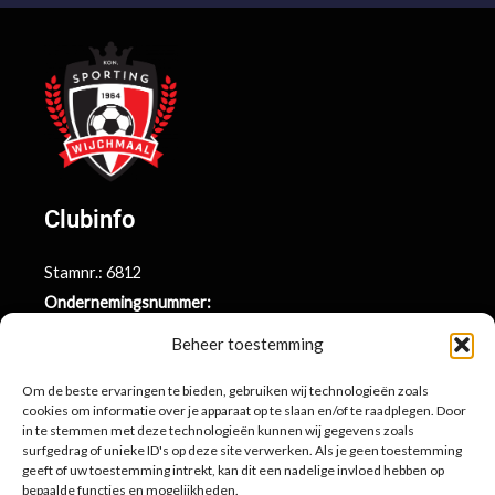
Clubinfo
Stamnr.: 6812
Ondernemingsnummer:
BE0415.014.696
Beheer toestemming
Argenta rekeningnr.:
BE71 9731 6439 9169
Om de beste ervaringen te bieden, gebruiken wij technologieën zoals
cookies om informatie over je apparaat op te slaan en/of te raadplegen. Door
in te stemmen met deze technologieën kunnen wij gegevens zoals
surfgedrag of unieke ID's op deze site verwerken. Als je geen toestemming
Contactinformatie
geeft of uw toestemming intrekt, kan dit een nadelige invloed hebben op
bepaalde functies en mogelijkheden.