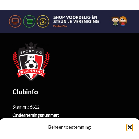
Clubinfo
Stamnr.: 6812
Ondernemingsnummer:
BE0415.014.696
Beheer toestemming
Argenta rekeningnr.: