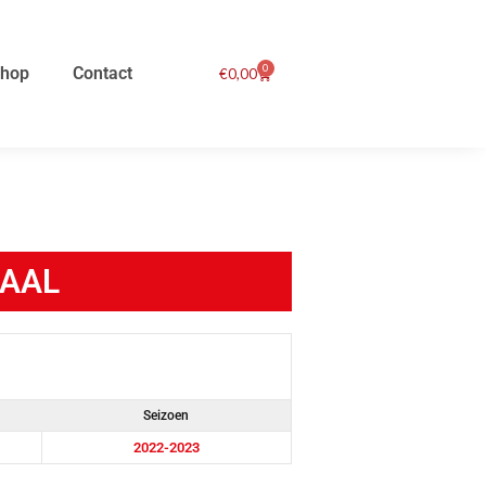
0
hop
Contact
Winkelwagen
€
0,00
MAAL
Seizoen
2022-2023