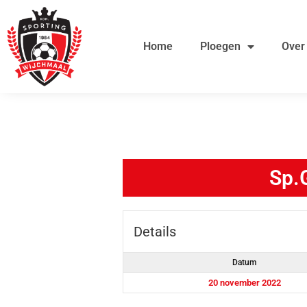
Ga
de
naar
inhoud
Home
Ploegen
Over
de
inhoud
Sp.
Details
Datum
20 november 2022