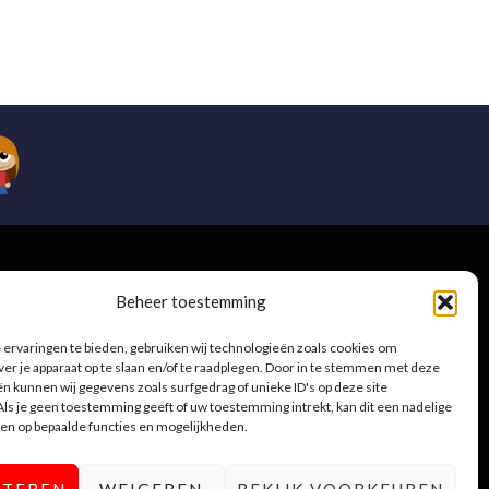
e
Beheer toestemming
ervaringen te bieden, gebruiken wij technologieën zoals cookies om
ver je apparaat op te slaan en/of te raadplegen. Door in te stemmen met deze
n kunnen wij gegevens zoals surfgedrag of unieke ID's op deze site
.be
ls je geen toestemming geeft of uw toestemming intrekt, kan dit een nadelige
en op bepaalde functies en mogelijkheden.
PTEREN
WEIGEREN
BEKIJK VOORKEUREN