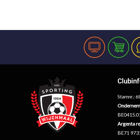
Clubin
Stamnr.: 
Ondernem
BE0415.0
Argenta re
BE71 973