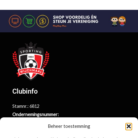
Clubinfo
Stamnr.: 6812
Ondernemingsnummer:
BE0415.014.696
Beheer toestemming
Argenta rekeningnr.: