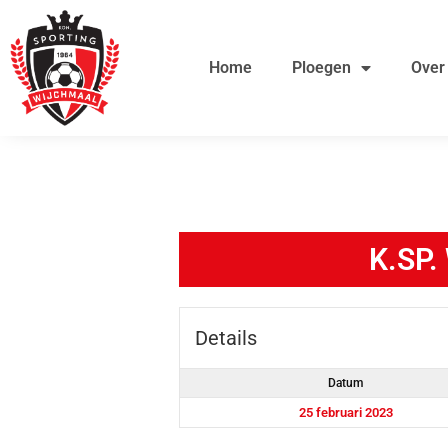
Ga
de
naar
inhoud
Home
Ploegen
Over
de
inhoud
K.SP
Details
Datum
25 februari 2023