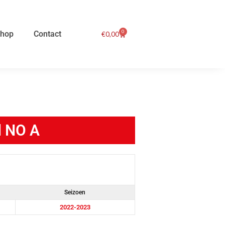
0
hop
Contact
Winkelwagen
€
0,00
d NO A
Seizoen
2022-2023