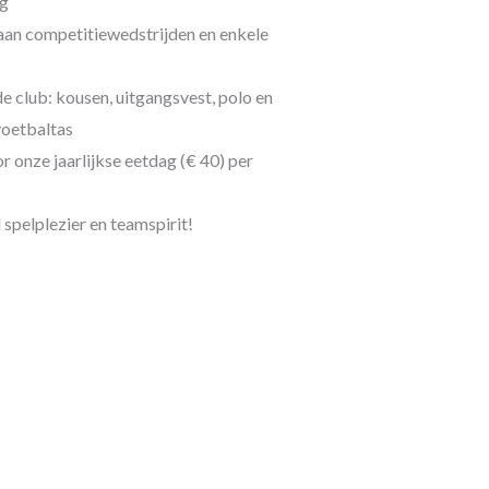
ng
an competitiewedstrijden en enkele
de club: kousen, uitgangsvest, polo en
voetbaltas
 onze jaarlijkse eetdag (€ 40) per
 spelplezier en teamspirit!