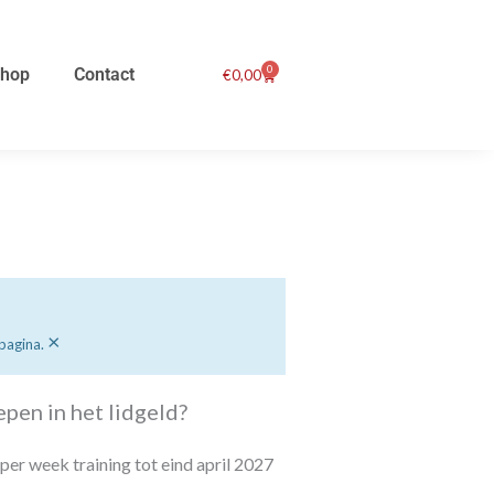
0
hop
Contact
Winkelwagen
€
0,00
×
pagina.
epen in het lidgeld?
 per week training tot eind april 2027