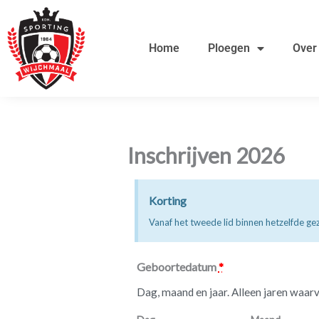
Ga
de
naar
inhoud
Home
Ploegen
Over
de
inhoud
Inschrijven 2026
Korting
Vanaf het tweede lid binnen hetzelfde gez
Geboortedatum
*
Dag, maand en jaar. Alleen jaren waarvoo