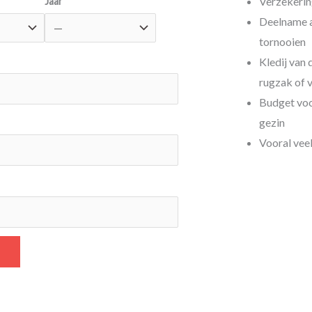
Verzekeri
Jaar
Deelname a
tornooien
Kledij van 
rugzak of 
Budget voor
gezin
Vooral veel