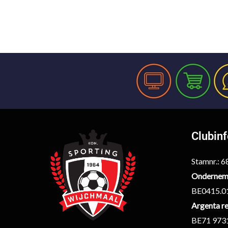
Clubin
Stamnr.: 
Ondernem
BE0415.0
Argenta re
BE71 973