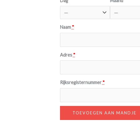
Dag
Maand
Naam
*
Adres
*
Rijksregisternummer
*
TOEVOEGEN AAN MANDJE