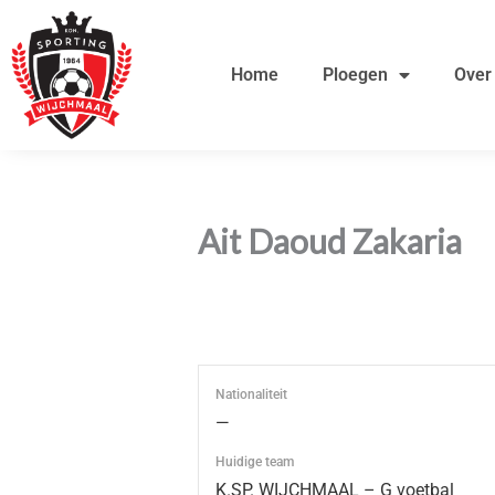
Ga
de
naar
inhoud
Home
Ploegen
Over
de
inhoud
Ait Daoud Zakaria
Nationaliteit
—
Huidige team
K.SP. WIJCHMAAL – G voetbal