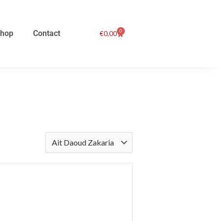
0
hop
Contact
Winkelwagen
€
0,00