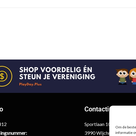
fo
Contactinformati
6812
Sportlaan 10
Om de beste 
ingsnummer:
3990 Wijchmaal-Peer
informatie o