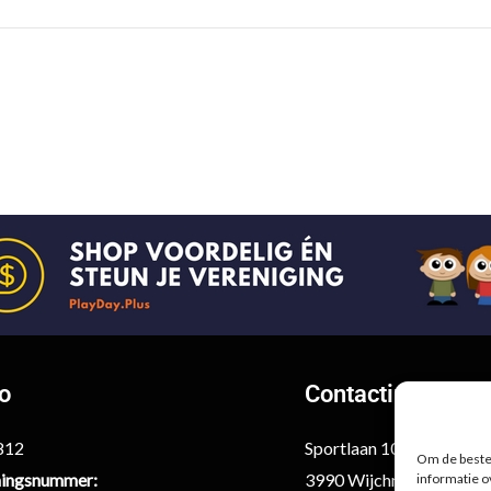
fo
Contactinformati
6812
Sportlaan 10
Om de beste 
ingsnummer:
3990 Wijchmaal-Peer
informatie o