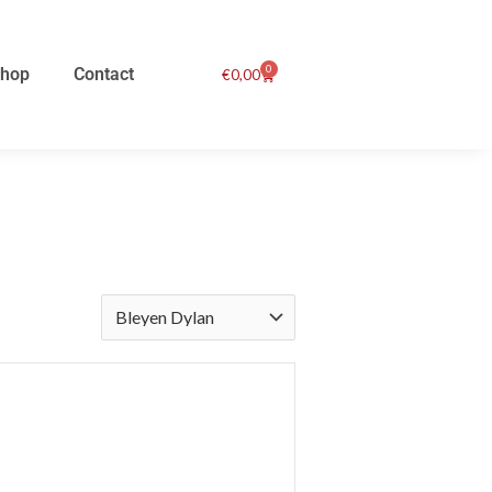
0
hop
Contact
Winkelwagen
€
0,00