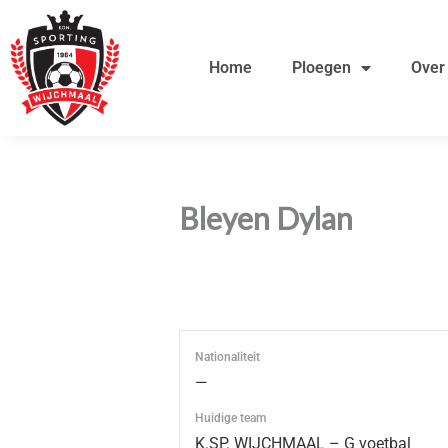
Ga
de
naar
inhoud
Home
Ploegen
Over
de
inhoud
Bleyen Dylan
Nationaliteit
—
Huidige team
K.SP. WIJCHMAAL – G voetbal