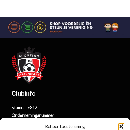
Clubinfo
Stamnr.: 6812
Ondernemingsnummer:
BE0415.014.696
Beheer toestemming