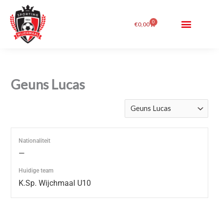
Ga
de
naar
inhoud
0
Winkelwagen
€
0,00
de
inhoud
Geuns Lucas
Nationaliteit
—
Huidige team
K.Sp. Wijchmaal U10