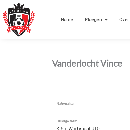
Ga
de
naar
inhoud
Home
Ploegen
Over
de
inhoud
Vanderlocht Vince
Nationaliteit
—
Huidige team
K.Sp. Wijchmaal U10