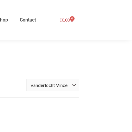
0
hop
Contact
Winkelwagen
€
0,00