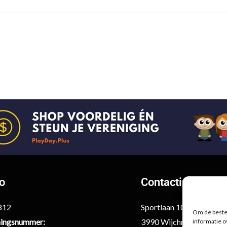
fo
Contactinformati
6812
Sportlaan 10
Om de beste 
ingsnummer:
3990 Wijchmaal-Peer
informatie o