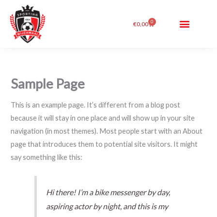
Ga
de
naar
inhoud
0
Winkelwagen
€
0,00
de
inhoud
Sample Page
This is an example page. It’s different from a blog post
because it will stay in one place and will show up in your site
navigation (in most themes). Most people start with an About
page that introduces them to potential site visitors. It might
say something like this:
Hi there! I’m a bike messenger by day,
aspiring actor by night, and this is my