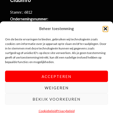
Clubinfo
Stamnr.: 6812
Ondernemingsnummer:
BE0415.014.696
Beheer toestemming
Argenta rekeningnr.:
Om de beste ervaringen te bieden, gebruiken wij technologieën zoals
BE71 9731 6439 9169
cookies om informatie over je apparaat op te slaan en/of te raadplegen. Door
in te stemmen met deze technologieën kunnen wij gegevens zoals
surfgedrag of unieke ID's op deze site verwerken. Als je geen toestemming
Contactinformatie
geeft of uw toestemming intrekt, kan dit een nadelige invloed hebben op
bepaalde functies en mogelijkheden.
Sportlaan 10
3990 Wijchmaal-Peer
ACCEPTEREN
info@sportingwijchmaal.be
WEIGEREN
F
BEKIJK VOORKEUREN
a
c
Sporting Wijchmaal
© 2026
|
gemaakt met ♥ door Creativitijd
e
Cookiebeleid
Privacybeleid
Privacybeleid
|
Cookies