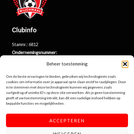
Clubinfo
Stamnr.: 6812
Ondernemingsnummer:
BE0415.014.696
Beheer toestemming
Argenta rekeningnr.:
BE71 9731 6439 9169
Om de beste ervaringen te bieden, gebruiken wij technologieën zoals
cookies om informatie over je apparaat op te slaan en/of te raadplegen. Door
in te stemmen met deze technologieën kunnen wij gegevens zoals
surfgedrag of unieke ID's op deze site verwerken. Als je geen toestemming
Contactinformatie
geeft of uw toestemming intrekt, kan dit een nadelige invloed hebben op
bepaalde functies en mogelijkheden.
Sportlaan 10
3990 Wijchmaal-Peer
ACCEPTEREN
info@sportingwijchmaal.be
WEIGEREN