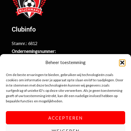
Clubinfo
Stamnr.: 6812
Ondernemingsnummer:
BE0415.014.696
Beheer toestemming
Argenta rekeningnr.:
BE71 9731 6439 9169
Om de beste ervaringen te bieden, gebruiken wij technologieën zoals
cookies om informatie over je apparaat op te slaan en/of te raadplegen. Door
in te stemmen met deze technologieën kunnen wij gegevens zoals
surfgedrag of unieke ID's op deze site verwerken. Als je geen toestemming
Contactinformatie
geeft of uw toestemming intrekt, kan dit een nadelige invloed hebben op
bepaalde functies en mogelijkheden.
Sportlaan 10
3990 Wijchmaal-Peer
ACCEPTEREN
info@sportingwijchmaal.be
WEIGEREN