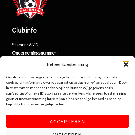
Clubinfo
Stamnr.: 6812
Ondernemingsnummer:
BE0415.014.696
Beheer toestemming
Argenta rekeningnr.:
BE71 9731 6439 9169
Om de beste ervaringen te bieden, gebruiken wij technologieën zoals
cookies om informatie over je apparaat op te slaan en/of te raadplegen. Door
in te stemmen met deze technologieën kunnen wij gegevens zoals
surfgedrag of unieke ID's op deze site verwerken. Als je geen toestemming
Contactinformatie
geeft of uw toestemming intrekt, kan dit een nadelige invloed hebben op
bepaalde functies en mogelijkheden.
Sportlaan 10
3990 Wijchmaal-Peer
ACCEPTEREN
info@sportingwijchmaal.be
WEIGEREN