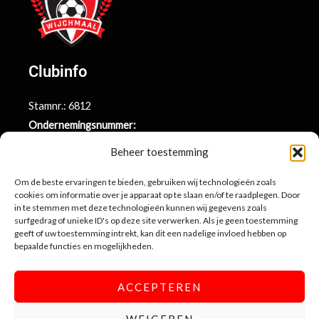
Clubinfo
Stamnr.: 6812
Ondernemingsnummer:
BE0415.014.696
Beheer toestemming
Argenta rekeningnr.:
BE71 9731 6439 9169
Om de beste ervaringen te bieden, gebruiken wij technologieën zoals
cookies om informatie over je apparaat op te slaan en/of te raadplegen. Door
in te stemmen met deze technologieën kunnen wij gegevens zoals
surfgedrag of unieke ID's op deze site verwerken. Als je geen toestemming
Contactinformatie
geeft of uw toestemming intrekt, kan dit een nadelige invloed hebben op
bepaalde functies en mogelijkheden.
Sportlaan 10
3990 Wijchmaal-Peer
ACCEPTEREN
info@sportingwijchmaal.be
WEIGEREN