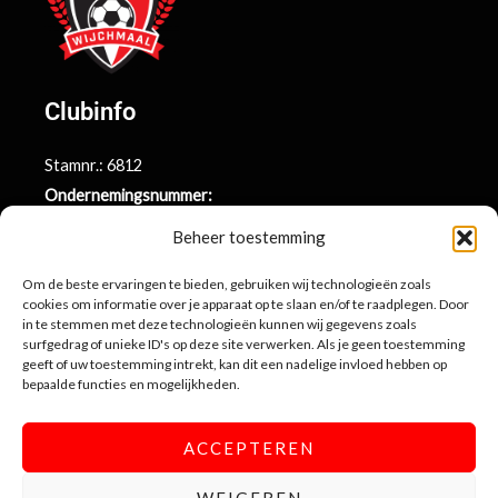
Clubinfo
Stamnr.: 6812
Ondernemingsnummer:
BE0415.014.696
Beheer toestemming
Argenta rekeningnr.:
BE71 9731 6439 9169
Om de beste ervaringen te bieden, gebruiken wij technologieën zoals
cookies om informatie over je apparaat op te slaan en/of te raadplegen. Door
in te stemmen met deze technologieën kunnen wij gegevens zoals
surfgedrag of unieke ID's op deze site verwerken. Als je geen toestemming
Contactinformatie
geeft of uw toestemming intrekt, kan dit een nadelige invloed hebben op
bepaalde functies en mogelijkheden.
Sportlaan 10
3990 Wijchmaal-Peer
ACCEPTEREN
info@sportingwijchmaal.be
WEIGEREN