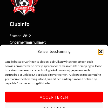
Clubinfo
Stamnr.: 6812
Ondernemingsnummer:
BE0415.014.696
Beheer toestemming
Argenta rekeningnr.:
BE71 9731 6439 9169
Om de beste ervaringen te bieden, gebruiken wij technologieën zoals
cookies om informatie over je apparaat op te slaan en/of te raadplegen. Door
in te stemmen met deze technologieën kunnen wij gegevens zoals
surfgedrag of unieke ID's op deze site verwerken. Als je geen toestemming
Contactinformatie
geeft of uw toestemming intrekt, kan dit een nadelige invloed hebben op
bepaalde functies en mogelijkheden.
Sportlaan 10
3990 Wijchmaal-Peer
ACCEPTEREN
info@sportingwijchmaal.be
WEIGEREN