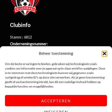
Clubinfo
Stamnr.: 6812
Ondernemingsnummer:
BE0415.014.696
Beheer toestemming
Argenta rekeningnr.:
BE71 9731 6439 9169
Om de beste ervaringen te bieden, gebruiken wij technologieën zoals
cookies om informatie over je apparaat op te slaan en/of te raadplegen. Door
in te stemmen met deze technologieën kunnen wij gegevens zoals
surfgedrag of unieke ID's op deze site verwerken. Als je geen toestemming
Contactinformatie
geeft of uw toestemming intrekt, kan dit een nadelige invloed hebben op
bepaalde functies en mogelijkheden.
Sportlaan 10
3990 Wijchmaal-Peer
ACCEPTEREN
info@sportingwijchmaal.be
WEIGEREN