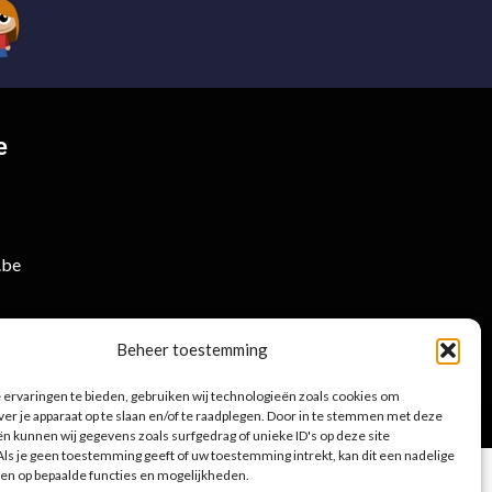
e
.be
Beheer toestemming
ervaringen te bieden, gebruiken wij technologieën zoals cookies om
ver je apparaat op te slaan en/of te raadplegen. Door in te stemmen met deze
Privacybeleid
|
Cookies
n kunnen wij gegevens zoals surfgedrag of unieke ID's op deze site
ls je geen toestemming geeft of uw toestemming intrekt, kan dit een nadelige
en op bepaalde functies en mogelijkheden.