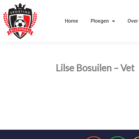
Ga
de
naar
inhoud
Home
Ploegen
Over
de
inhoud
Lilse Bosuilen – Vet