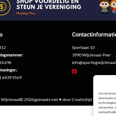
fo
Contactinformati
6812
Sportlaan 10
ingsnummer:
3990 Wijchmaal-Peer
14.696
info@sportingwijchmaal
keningnr.:
F
1 6439 9169
a
c
e
Om de beste 
b
informatie o
g Wijchmaal
© 2026
|
gemaakt met ♥ door Creativitijd
o
technologieë
verwerken. A
o
invloed hebb
k