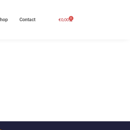
0
hop
Contact
Winkelwagen
€
0,00