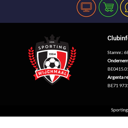
Clubin
Stamnr.: 
Ondernem
BE0415.0
Argenta re
BE71 973
Sportin