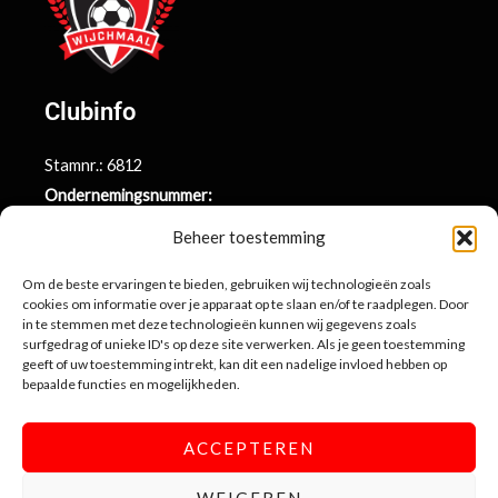
Clubinfo
Stamnr.: 6812
Ondernemingsnummer:
BE0415.014.696
Beheer toestemming
Argenta rekeningnr.:
BE71 9731 6439 9169
Om de beste ervaringen te bieden, gebruiken wij technologieën zoals
cookies om informatie over je apparaat op te slaan en/of te raadplegen. Door
in te stemmen met deze technologieën kunnen wij gegevens zoals
surfgedrag of unieke ID's op deze site verwerken. Als je geen toestemming
Contactinformatie
geeft of uw toestemming intrekt, kan dit een nadelige invloed hebben op
bepaalde functies en mogelijkheden.
Sportlaan 10
3990 Wijchmaal-Peer
ACCEPTEREN
info@sportingwijchmaal.be
WEIGEREN