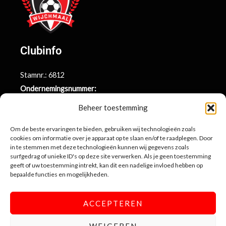
Clubinfo
Stamnr.: 6812
Ondernemingsnummer:
BE0415.014.696
Beheer toestemming
Argenta rekeningnr.:
BE71 9731 6439 9169
Om de beste ervaringen te bieden, gebruiken wij technologieën zoals
cookies om informatie over je apparaat op te slaan en/of te raadplegen. Door
in te stemmen met deze technologieën kunnen wij gegevens zoals
surfgedrag of unieke ID's op deze site verwerken. Als je geen toestemming
Contactinformatie
geeft of uw toestemming intrekt, kan dit een nadelige invloed hebben op
bepaalde functies en mogelijkheden.
Sportlaan 10
3990 Wijchmaal-Peer
ACCEPTEREN
info@sportingwijchmaal.be
WEIGEREN