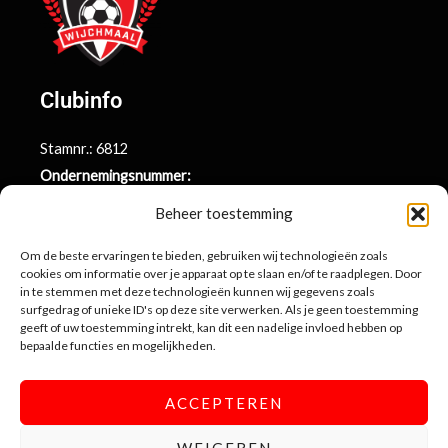
Clubinfo
Stamnr.: 6812
Ondernemingsnummer:
BE0415.014.696
Beheer toestemming
Argenta rekeningnr.:
BE71 9731 6439 9169
Om de beste ervaringen te bieden, gebruiken wij technologieën zoals
cookies om informatie over je apparaat op te slaan en/of te raadplegen. Door
in te stemmen met deze technologieën kunnen wij gegevens zoals
surfgedrag of unieke ID's op deze site verwerken. Als je geen toestemming
Contactinformatie
geeft of uw toestemming intrekt, kan dit een nadelige invloed hebben op
bepaalde functies en mogelijkheden.
Sportlaan 10
3990 Wijchmaal-Peer
ACCEPTEREN
info@sportingwijchmaal.be
WEIGEREN