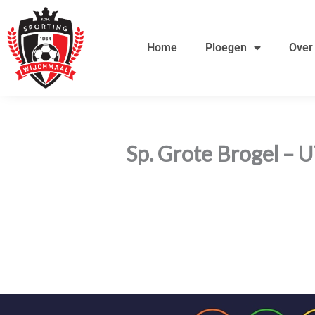
Ga
de
naar
inhoud
Home
Ploegen
Over
de
inhoud
Sp. Grote Brogel – 