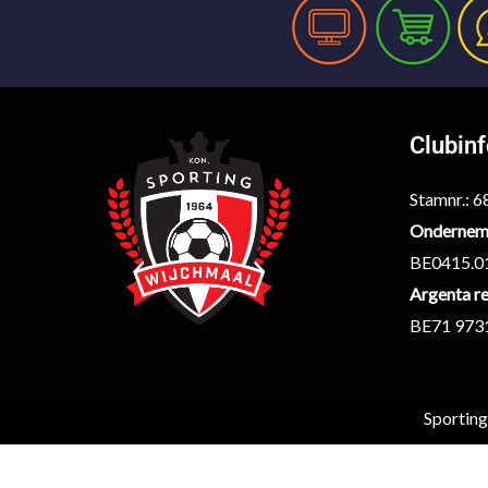
Clubin
Stamnr.: 
Ondernem
BE0415.0
Argenta re
BE71 973
Sportin