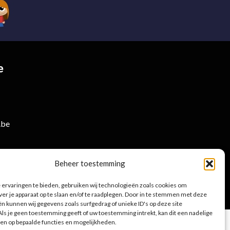
e
.be
Beheer toestemming
ervaringen te bieden, gebruiken wij technologieën zoals cookies om
ver je apparaat op te slaan en/of te raadplegen. Door in te stemmen met deze
Privacybeleid
|
Cookies
n kunnen wij gegevens zoals surfgedrag of unieke ID's op deze site
ls je geen toestemming geeft of uw toestemming intrekt, kan dit een nadelige
en op bepaalde functies en mogelijkheden.