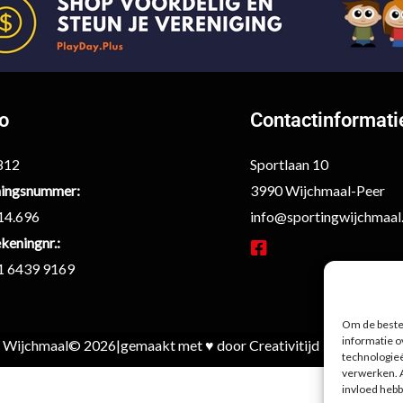
fo
Contactinformati
6812
Sportlaan 10
ingsnummer:
3990 Wijchmaal-Peer
14.696
info@sportingwijchmaal
keningnr.:
F
1 6439 9169
a
c
e
Om de beste 
b
informatie o
g Wijchmaal
© 2026
|
gemaakt met ♥ door Creativitijd
o
technologieë
verwerken. A
o
invloed hebb
k