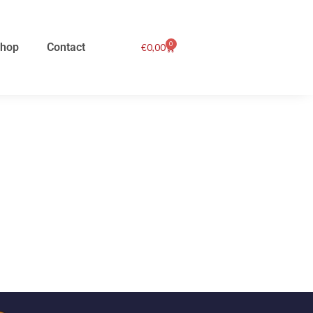
0
hop
Contact
Winkelwagen
€
0,00