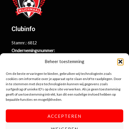
Clubinfo
Stamnr.: 6812
Ondernemingsnummer:
BE0415.014.696
Beheer toestemming
Argenta rekeningnr.:
BE71 9731 6439 9169
Om de beste ervaringen te bieden, gebruiken wij technologieën zoals
cookies om informatie over je apparaat op te slaan en/of te raadplegen. Door
in te stemmen met deze technologieën kunnen wij gegevens zoals
surfgedrag of unieke ID's op deze site verwerken. Als je geen toestemming
Contactinformatie
geeft of uw toestemming intrekt, kan dit een nadelige invloed hebben op
bepaalde functies en mogelijkheden.
Sportlaan 10
3990 Wijchmaal-Peer
ACCEPTEREN
info@sportingwijchmaal.be
WEIGEREN