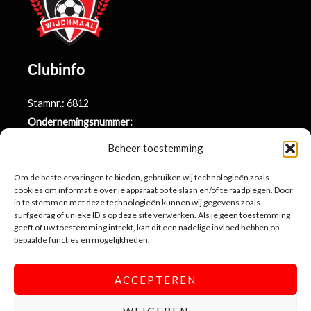
Clubinfo
Stamnr.: 6812
Ondernemingsnummer:
BE0415.014.696
Beheer toestemming
Argenta rekeningnr.:
BE71 9731 6439 9169
Om de beste ervaringen te bieden, gebruiken wij technologieën zoals
cookies om informatie over je apparaat op te slaan en/of te raadplegen. Door
in te stemmen met deze technologieën kunnen wij gegevens zoals
surfgedrag of unieke ID's op deze site verwerken. Als je geen toestemming
Contactinformatie
geeft of uw toestemming intrekt, kan dit een nadelige invloed hebben op
bepaalde functies en mogelijkheden.
Sportlaan 10
3990 Wijchmaal-Peer
ACCEPTEREN
info@sportingwijchmaal.be
WEIGEREN