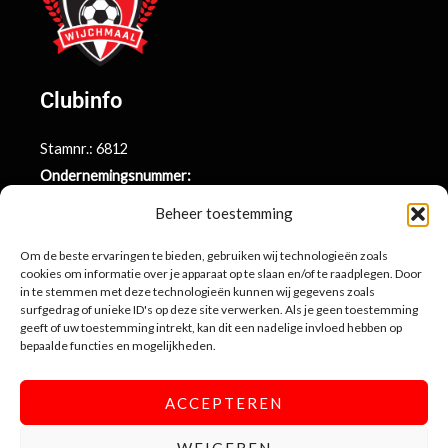
Clubinfo
Stamnr.: 6812
Ondernemingsnummer:
BE0415.014.696
Beheer toestemming
Argenta rekeningnr.:
BE71 9731 6439 9169
Om de beste ervaringen te bieden, gebruiken wij technologieën zoals
cookies om informatie over je apparaat op te slaan en/of te raadplegen. Door
in te stemmen met deze technologieën kunnen wij gegevens zoals
surfgedrag of unieke ID's op deze site verwerken. Als je geen toestemming
Contactinformatie
geeft of uw toestemming intrekt, kan dit een nadelige invloed hebben op
bepaalde functies en mogelijkheden.
Sportlaan 10
3990 Wijchmaal-Peer
ACCEPTEREN
info@sportingwijchmaal.be
WEIGEREN