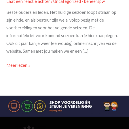
Laat een reactie achter
/
Uncategorized
/
beheerspw
2027
Beste ouders en leden, Het huidige seizoen loopt stilaan op
zijn einde, en als bestuur zijn we al volop bezig met de
voorbereidingen voor het volgende seizoen. De
informatiebrief voor komend seizoen kan je hier raadplegen.
Ook dit jaar kan je weer (eenvoudig) online inschrijven via de
website. Samen met jou maken we er een […]
Meer lezen »