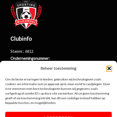
Clubinfo
Stamnr.: 6812
Ondernemingsnummer:
BE0415.014.696
Beheer toestemming
Argenta rekeningnr.:
Om de beste ervaringen te bieden, gebruiken wij technologieën zoals
BE71 9731 6439 9169
cookies om informatie over je apparaat op te slaan en/of te raadplegen. Door
in te stemmen met deze technologieën kunnen wij gegevens zoals
surfgedrag of unieke ID's op deze site verwerken. Als je geen toestemming
Contactinformatie
geeft of uw toestemming intrekt, kan dit een nadelige invloed hebben op
bepaalde functies en mogelijkheden.
Sportlaan 10
3990 Wijchmaal-Peer